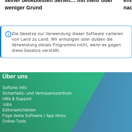
seiner beliebtesten Serien… mit mehr oder
ent
weniger Grund
nac
Die Gesetze zur Verwendung dieser Software variieren
von Land zu Land. Wir ermutigen oder dulden die
Verwendung dieses Programms nicht, wenn es gegen
diese Gesetze verstößt.
Über uns
Softonic Info
Sicherheits- und Vertrauenszentrum
Hilfe & Support
Jobs
Editorialrichtlinien
Füge deine Software / App hinzu
Online-Tools