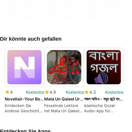
Dir könnte auch gefallen
4
Kostenlos
4.9
Kostenlos
4.3
Kostenlos
Novellair-Your Book Nook
Mata Un Qaleel Urdu Novel
গজল অডিও - মধুর কন্ঠে বাংলা গজল
Entdecken Sie
Fesselnde Lektüre
Islamische Gozal-
endlose Geschichten
mit Mata Un Qaleel
Audio-App für
mit Novellair
Urdu Novel
Android
Entdecken Sie Apps