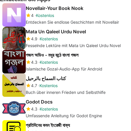
Novellair-Your Book Nook
4
Kostenlos
Entdecken Sie endlose Geschichten mit Novellair
Mata Un Qaleel Urdu Novel
4.9
Kostenlos
Fesselnde Lektüre mit Mata Un Qaleel Urdu Novel
গজল অডিও - মধুর কন্ঠে বাংলা গজল
4.3
Kostenlos
Islamische Gozal-Audio-App für Android
كتاب السماح بالرحيل
4.7
Kostenlos
Buch über inneren Frieden und Selbsthilfe
Godot Docs
4.3
Kostenlos
Umfassende Anleitung für Godot Engine
প্রতিদিনের কমন ইংরেজী বাক্য