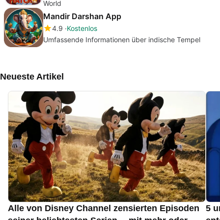
World
Mandir Darshan App
4.9
Kostenlos
Umfassende Informationen über indische Tempel
Neueste Artikel
Alle von Disney Channel zensierten Episoden
5 u